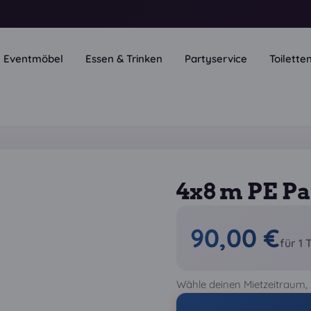
Eventmöbel
Essen & Trinken
Partyservice
Toilett
4x8 m PE Pa
90,00 €
für 1 
Wähle deinen Mietzeitraum, 