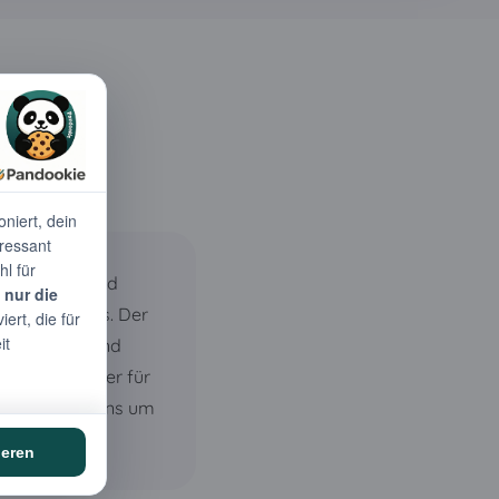
r vor Sonne und
 kleine Events. Der
nseren Auf- und
nnst. Erdanker für
– wir kümmern uns um