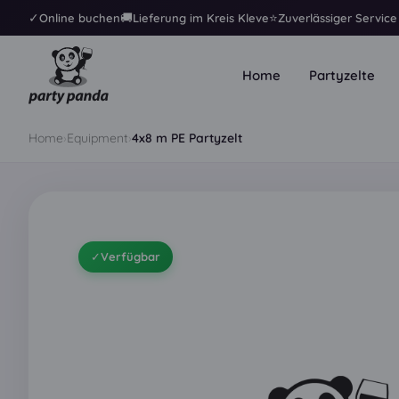
✓
🚚
⭐
Online buchen
Lieferung im Kreis Kleve
Zuverlässiger Service
Home
Partyzelte
Home
›
Equipment
›
4x8 m PE Partyzelt
✓
Verfügbar