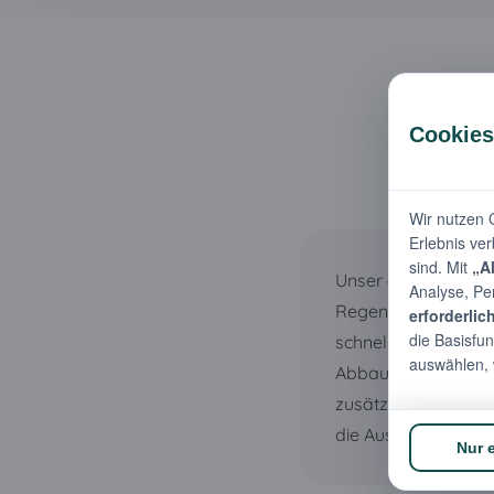
Unser 4x8 m PE Part
Regen. Das robuste,
schnelle Selbstaufb
Abbauservice dazu 
zusätzliche Stabili
die Ausstattung!