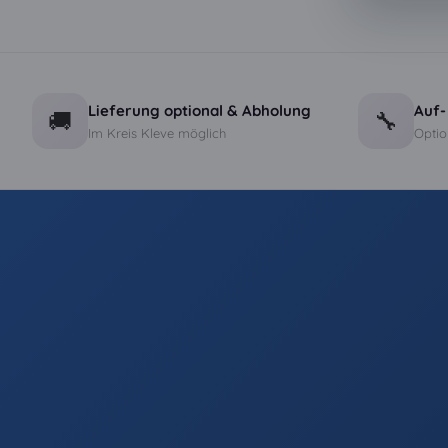
Lieferung optional & Abholung
Auf-
🚚
🔧
Im Kreis Kleve möglich
Optio