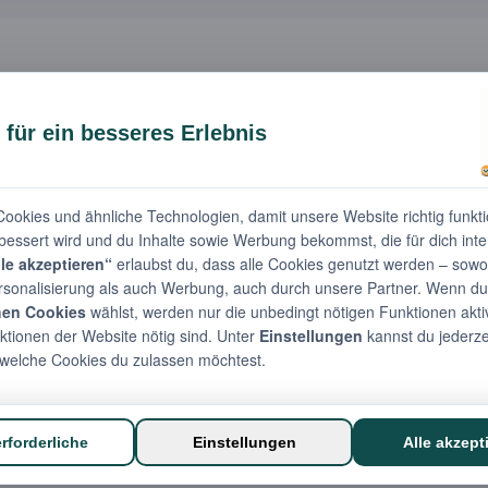
📋
Beschreibung
yzelt bietet Platz für ca. 40 Personen und schützt deine Feie
 wetterfeste Zelt ist ideal für Gartenpartys, Geburtstage oder
au ermöglicht dir maximale Flexibilität. Optional kannst du u
buchen, damit du dich ganz auf deine Gäste konzentrieren ka
tät sind ebenfalls erhältlich. Genieße deine Party entspannt 