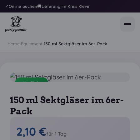
✓
🚚
Online buchen
Lieferung im Kreis Kleve
Home
›
Equipment
›
150 ml Sektgläser im 6er-Pack
✓
Verfügbar
150 ml Sektgläser im 6er-
Pack
2,10 €
für 1 Tag