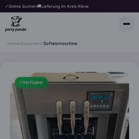
✓
🚚
Online buchen
Lieferung im Kreis Kleve
Home
›
Equipment
›
Softeismaschine
✓
Verfügbar